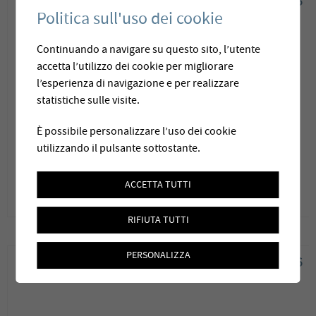
08.06.2016
Politica sull'uso dei cookie
Continuando a navigare su questo sito, l’utente
L'Impartial
accetta l’utilizzo dei cookie per migliorare
l’esperienza di navigazione e per realizzare
La Sagne - De l'eau potable en or massif
statistiche sulle visite.
È possibile personalizzare l’uso dei cookie
utilizzando il pulsante sottostante.
ACCETTA TUTTI
RIFIUTA TUTTI
PERSONALIZZA
02.02.2016