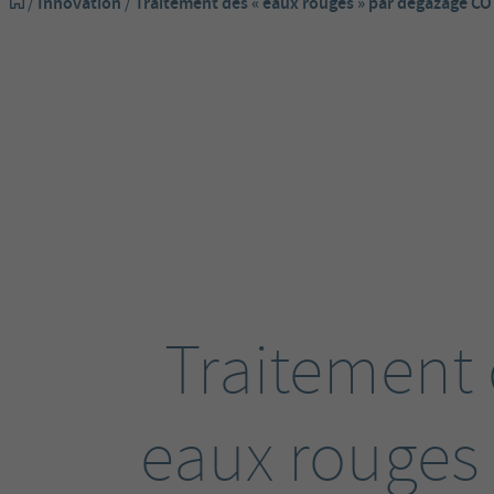
/
Innovation
/
Traitement des « eaux rouges » par dégazage CO
Traitement 
eaux rouges 