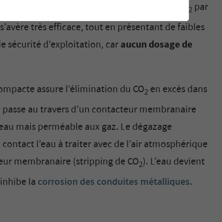
 en œuvre par Membratec, le dégazage de CO
par
2
’avère très efficace, tout en présentant de faibles
e sécurité d’exploitation, car
aucun dosage de
compacte assure l’élimination du CO
en excès dans
2
eau passe au travers d’un contacteur membranaire
’eau mais perméable aux gaz. Le dégazage
 contact l’eau à traiter avec de l’air atmosphérique
eur membranaire (stripping de CO
). L’eau devient
2
 inhibe la
corrosion des conduites métalliques
.