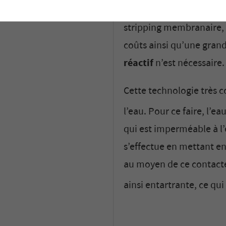
Un nouveau procédé mis
stripping membranaire, s
coûts ainsi qu’une grand
réactif
n’est nécessaire.
Cette technologie très 
l’eau. Pour ce faire, l’
qui est imperméable à l
s’effectue en mettant en
au moyen de ce contact
ainsi entartrante, ce qui