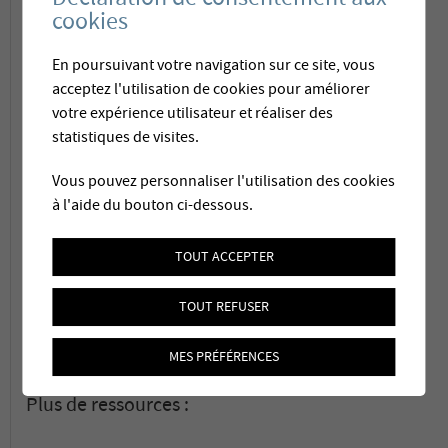
développement de solutions innovantes
cookies
visant à réduire les coûts d’exploitation,
En poursuivant votre navigation sur ce site, vous
l’empreinte environnementale et l’empreinte
acceptez l'utilisation de cookies pour améliorer
votre expérience utilisateur et réaliser des
au sol en comparaison aux procédés
statistiques de visites.
conventionnels.
Vous pouvez personnaliser l'utilisation des cookies
à l'aide du bouton ci-dessous.
Une approche au cas par cas permet
d’optimiser la solution de traitement en
TOUT ACCEPTER
tenant compte de la qualité d’eau, des
TOUT REFUSER
substances à éliminer et des contraintes
locales.
MES PRÉFÉRENCES
Plus de ressources :