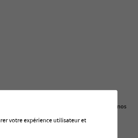
ations concernant nos installations récentes, nos
es événements futurs.
rer votre expérience utilisateur et