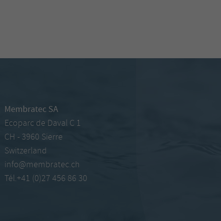
Membratec SA
Ecoparc de Daval C 1
CH - 3960 Sierre
Switzerland
info@membratec.ch
Tél.+41 (0)27 456 86 30