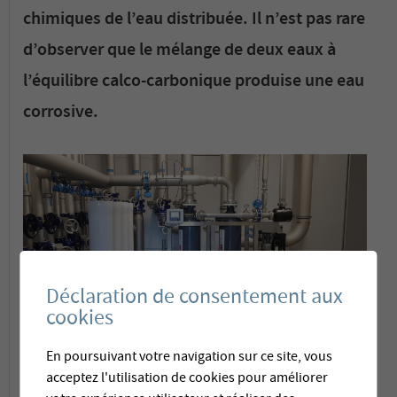
chimiques de l’eau distribuée. Il n’est pas rare
d’observer que le mélange de deux eaux à
l’équilibre calco-carbonique produise une eau
corrosive.
Déclaration de consentement aux
cookies
En poursuivant votre navigation sur ce site, vous
Membratec propose son expertise pour
acceptez l'utilisation de cookies pour améliorer
évaluer la qualité chimique de l’eau