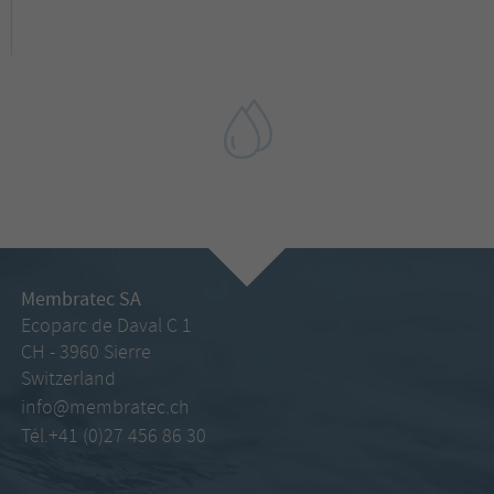
Membratec SA
Ecoparc de Daval C 1
CH - 3960 Sierre
Switzerland
info@membratec.ch
Tél.+41 (0)27 456 86 30