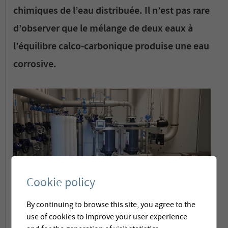
chimiques de l’eau distribuée. Il n’est pas rare
d’observer que le mélange de deux eaux à
l’équilibre calco-carbonique produise une eau
corrosive.
Cookie policy
By continuing to browse this site, you agree to the
Membratec propose son expertise pour
use of cookies to improve your user experience
évaluer la qualité chimique de l’eau