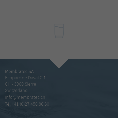
Membratec SA
Ecoparc de Daval C 1
CH - 3960 Sierre
Switzerland
info@membratec.ch
Tél.+41 (0)27 456 86 30