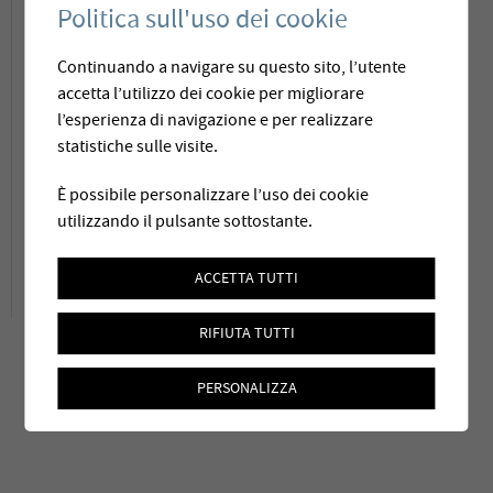
développements en traitement d'eau par
Politica sull'uso dei cookie
techniques membranaires. Venez nombreux !
Continuando a navigare su questo sito, l’utente
Nous nous réjouissons d’ores et déjà de votre
accetta l’utilizzo dei cookie per migliorare
présence.
l’esperienza di navigazione e per realizzare
statistiche sulle visite.
Le site :
www.aqua-pro.ch
est également à
È possibile personalizzare l’uso dei cookie
votre disposition.
utilizzando il pulsante sottostante.
ACCETTA TUTTI
RIFIUTA TUTTI
PERSONALIZZA