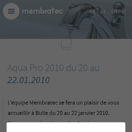
IT
FR
|
DE
|
EN
|
Aqua Pro 2010 du 20 au
22.01.2010
L’équipe Membratec se fera un plaisir de vous
accueillir à Bulle du 20 au 22 janvier 2010.
Nous vous présenterons les derniers