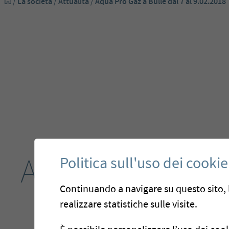
/
La società
/
Attualità
/
Aqua Pro Gaz a Bulle dal 7 al 9.02.2018
Aqua Pro Gaz a 
Politica sull'uso dei cookie
Continuando a navigare su questo sito, l
9.02
dal 7 al
realizzare statistiche sulle visite.