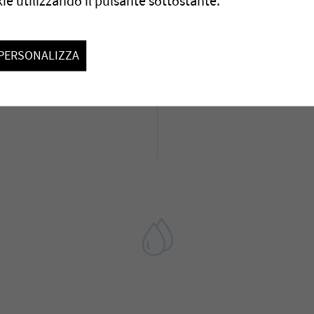
ie utilizzando il pulsante sottostante.
Ci auguriamo di incontrar
PERSONALIZZA
Per ulteriori informazion