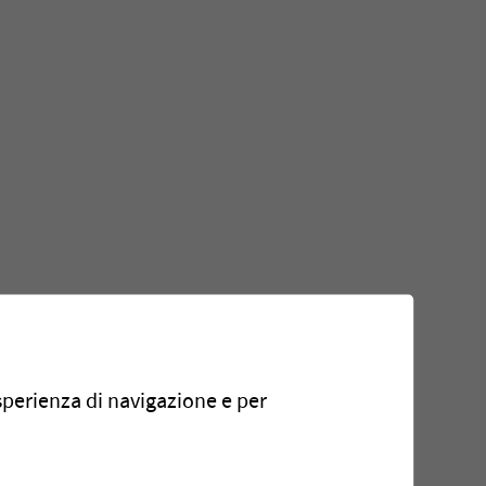
 il piacere di accogliervi a Bulle
esperienza di navigazione e per
8 - Stand 50-31.