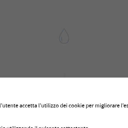
Bulle
Il team di Membratec avrà
’utente accetta l’utilizzo dei cookie per migliorare l’
.2018
dal 7 al 9 febbraio 201