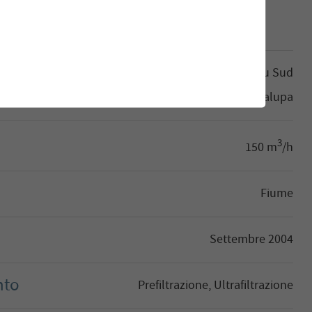
Communauté d'agglomération du Sud
Basse-Terre (CASBT), Guadalupa
3
150 m
/h
Fiume
Settembre 2004
nto
Prefiltrazione, Ultrafiltrazione