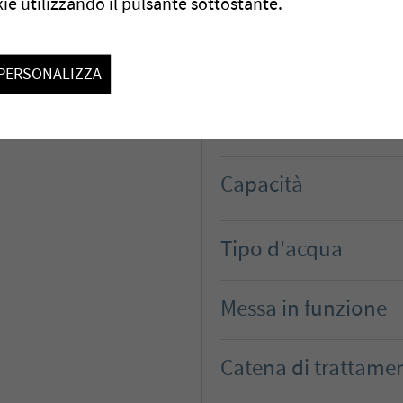
ie utilizzando il pulsante sottostante.
PERSONALIZZA
Committente
Capacità
Tipo d'acqua
Messa in funzione
Catena di trattame