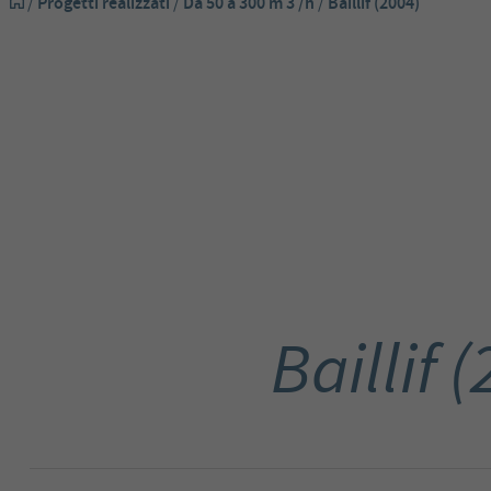
/
Progetti realizzati
/
Da 50 a 300 m 3 /h
/
Baillif (2004)
Baillif 