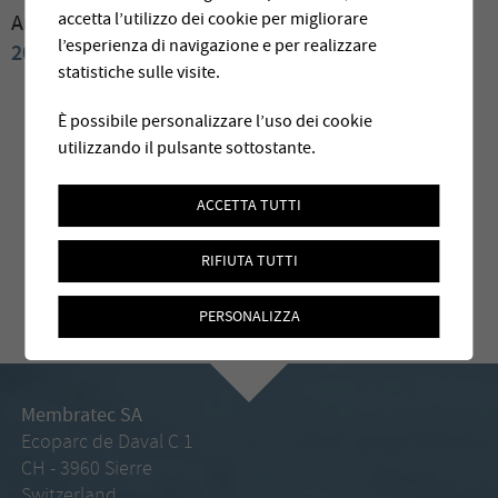
accetta l’utilizzo dei cookie per migliorare
Archives:
2009
2008
2007
2006
2004
2003
2002
l’esperienza di navigazione e per realizzare
2001
2000
statistiche sulle visite.
È possibile personalizzare l’uso dei cookie
utilizzando il pulsante sottostante.
ACCETTA TUTTI
RIFIUTA TUTTI
PERSONALIZZA
Membratec SA
Ecoparc de Daval C 1
CH - 3960 Sierre
Switzerland