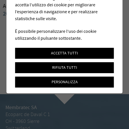
accetta l’utilizzo dei cookie per migliorare
Archives:
2009
2008
2007
2006
2004
2003
2002
l’esperienza di navigazione e per realizzare
2001
2000
statistiche sulle visite.
È possibile personalizzare l’uso dei cookie
utilizzando il pulsante sottostante.
ACCETTA TUTTI
RIFIUTA TUTTI
PERSONALIZZA
Membratec SA
Ecoparc de Daval C 1
CH - 3960 Sierre
Switzerland