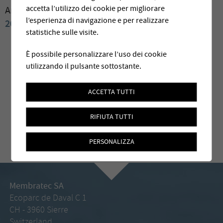
accetta l’utilizzo dei cookie per migliorare
Archives:
2009
2008
2007
2006
2004
2003
2002
l’esperienza di navigazione e per realizzare
2001
2000
statistiche sulle visite.
È possibile personalizzare l’uso dei cookie
utilizzando il pulsante sottostante.
ACCETTA TUTTI
RIFIUTA TUTTI
PERSONALIZZA
Membratec SA
Ecoparc de Daval C 1
CH - 3960 Sierre
Switzerland