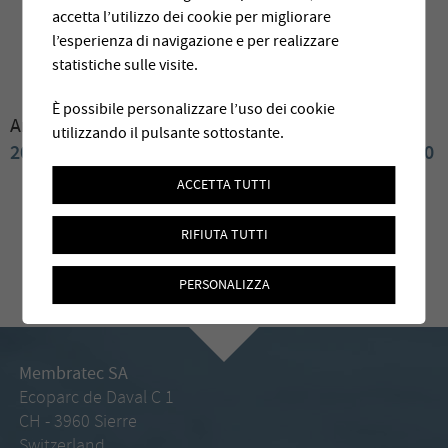
accetta l’utilizzo dei cookie per migliorare
l’esperienza di navigazione e per realizzare
statistiche sulle visite.
È possibile personalizzare l’uso dei cookie
Archives:
2025
2024
2023
2022
2021
2020
2019
utilizzando il pulsante sottostante.
2018
2017
2016
2015
2014
2013
2012
2011
2010
ACCETTA TUTTI
RIFIUTA TUTTI
PERSONALIZZA
Membratec SA
Ecoparc de Daval C 1
CH - 3960 Sierre
Switzerland