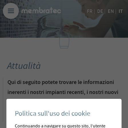
IT
FR
|
DE
|
EN
|
Attualità
Qui di seguito potete trovare le informazioni
inerenti i nostri impianti recenti, i nostri nuovi
prodotti e gli eventi futuri.
Politica sull'uso dei cookie
Continuando a navigare su questo sito, l’utente