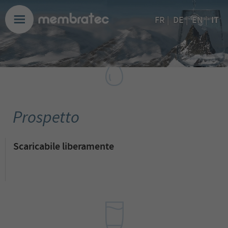
IT
FR
|
DE
|
EN
|
Prospetto
Scaricabile liberamente