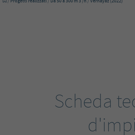
/
Progetti realizzati
/
Da 50 a 300 m 3 /h
/
Vernayaz (2022)
Scheda te
d'imp