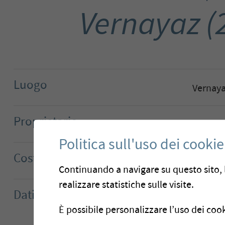
Vernayaz (
Luogo
Vernaya
Proprietario
Comu
Politica sull'uso dei cookie
Costo dei Lavori
CHF 413'000.-
Continuando a navigare su questo sito, l
realizzare statistiche sulle visite.
Dati di base
Tipo di 
È possibile personalizzare l’uso dei cook
Temp