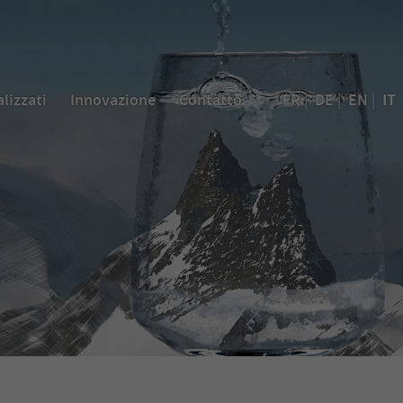
IT
alizzati
Innovazione
Contatto
FR
|
DE
|
EN
|