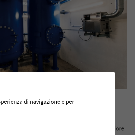
progetto
esperienza di navigazione e per
presenta una concentrazione di arsenico superiore