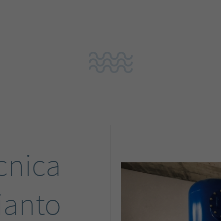
cnica
ianto