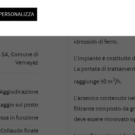
uzione: 50 m
/h
alle esigenze legali per 
PERSONALIZZA
Per sfruttare questa imp
Adsorbimento
realizzare un trattamen
idrossido di ferro.
s SA, Comune di
L'impianto è costituito d
Vernayaz
La portata di trattamen
3
raggiunge 50 m
/h.
Aggiudicazione
L’arsenico contenuto nel
aggio sul posto
filtrante composto da gra
ssa in funzione
deve essere rinnovato og
Collaudo finale