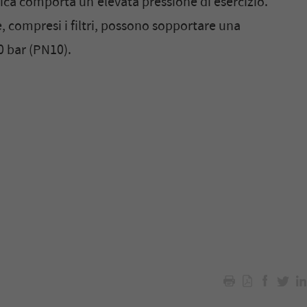
ica comporta un'elevata pressione di esercizio.
, compresi i filtri, possono sopportare una
0 bar (PN10).