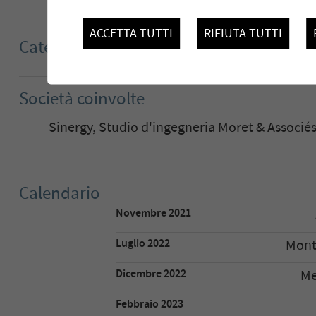
Capacità di prod
ACCETTA TUTTI
RIFIUTA TUTTI
Catena di trattamento
Società coinvolte
Sinergy, Studio d'ingegneria Moret & Associé
Calendario
Novembre 2021
Luglio 2022
Mont
Dicembre 2022
Me
Febbraio 2023