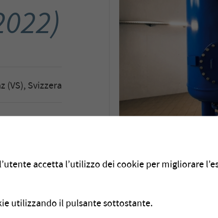
2022)
z (VS), Svizzera
ne di Vernayaz
 (compresso GC)
Descrizione del 
’utente accetta l’utilizzo dei cookie per migliorare l’
acqua: Sorgente
ie utilizzando il pulsante sottostante.
eratura: 5 - 8
C
°
La sorgente di Fenêtre 
3