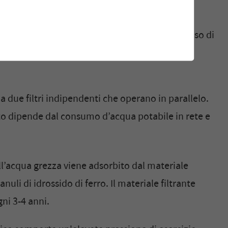
l’acqua potabile.
ortante risorsa, il Comune di Vernayaz ha deciso di
to dell'arsenico mediante adsorbimento su
a due filtri indipendenti che operano in parallelo.
to dipende dal consumo d’acqua potabile in rete e
l’acqua grezza viene adsorbito dal materiale
nuli di idrossido di ferro. Il materiale filtrante
ni 3-4 anni.