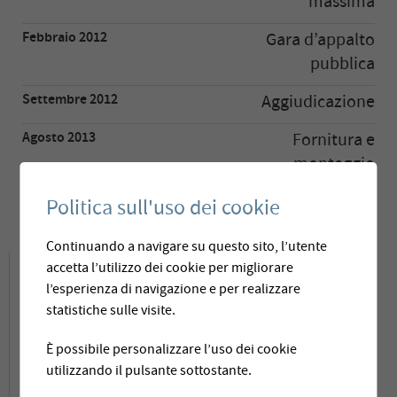
massima
Febbraio 2012
Gara d’appalto
pubblica
Settembre 2012
Aggiudicazione
Agosto 2013
Fornitura e
montaggio
Settembre 2013
Messa in funzione
Politica sull'uso dei cookie
Continuando a navigare su questo sito, l’utente
Descrizione del progetto
accetta l’utilizzo dei cookie per migliorare
l’esperienza di navigazione e per realizzare
statistiche sulle visite.
Il
Consorzio acqua potabile dell’Aletsch
È possibile personalizzare l’uso dei cookie
gestisce l’approvvigionamento d’acqua
utilizzando il pulsante sottostante.
potabile per i Comuni, in gran parte a