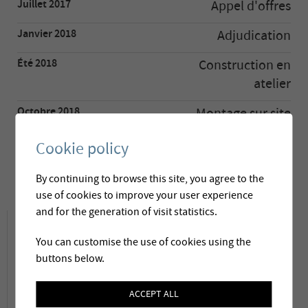
Juillet 2017
Appel d'offres
Janvier 2018
Adjudication
Été 2018
Construction en
atelier
Octobre 2018
Montage sur site
Novembre 2018
Mise en service
Cookie policy
Décembre 2018
Réception définitive
By continuing to browse this site, you agree to the
use of cookies to improve your user experience
and for the generation of visit statistics.
Descriptif du projet
You can customise the use of cookies using the
buttons below.
La commune de Niedergesteln exploite les
sources d’altitude de Chüemattbodu dans le
ACCEPT ALL