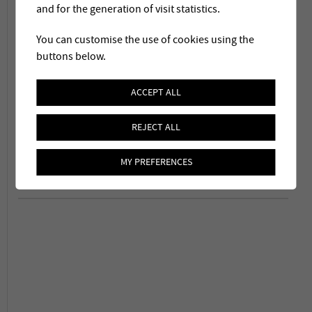
3
40 m
/h
and for the generation of visit statistics.
Type d'eau
You can customise the use of cookies using the
buttons below.
Eau de source
Mise en service
ACCEPT ALL
Août 2006
REJECT ALL
Chaîne de traitement
Préfiltration, Ultrafiltration,
MY PREFERENCES
Post-chloration