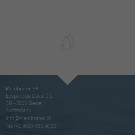
Membratec SA
Ecoparc de Daval C 1
CH - 3960 Sierre
Switzerland
info@membratec.ch
Tél.+41 (0)27 456 86 30