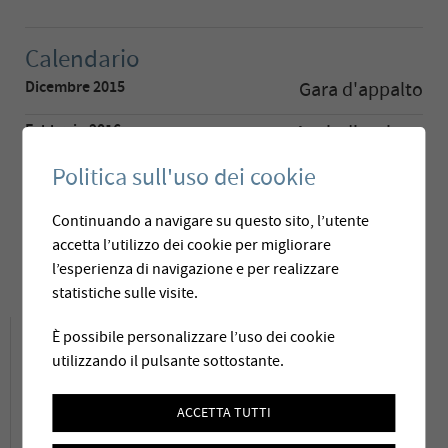
Calendario
Dicembre 2015
Gara d'appalto
Febbraio 2016
Aggiudicazione
Politica sull'uso dei cookie
Dicembre 2016
Montaggio sul posto
Febbraio 2017
Messa in funzione
Continuando a navigare su questo sito, l’utente
accetta l’utilizzo dei cookie per migliorare
Marzo 2017
Collaudo finale
l’esperienza di navigazione e per realizzare
statistiche sulle visite.
Descrizione del progetto
È possibile personalizzare l’uso dei cookie
utilizzando il pulsante sottostante.
I Comuni di Hundwil e Stein sfruttano diverse
ACCETTA TUTTI
sorgenti per il loro approvvigionamento