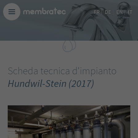
IT
FR
|
DE
|
EN
|
Scheda tecnica d'impianto
Hundwil-Stein (2017)