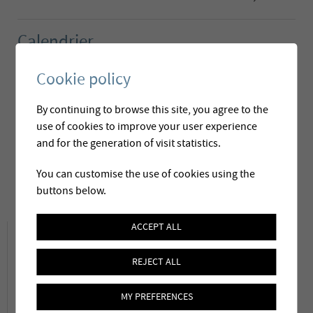
Calendrier
Mars 2021
Appel d’offres
Cookie policy
Avril 2021
Adjudication
By continuing to browse this site, you agree to the
Juillet 2022
Montage sur site
use of cookies to improve your user experience
and for the generation of visit statistics.
Octobre 2022
Mise en service
You can customise the use of cookies using the
Février 2023
Réception définitive
buttons below.
Descriptif du projet
ACCEPT ALL
REJECT ALL
Située au bord du lac de Bienne près de
MY PREFERENCES
Ligerz, l’installation produit de l’eau potable