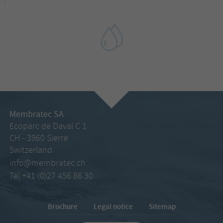
Membratec SA
Ecoparc de Daval C 1
CH - 3960 Sierre
Switzerland
info@membratec.ch
Tél.+41 (0)27 456 86 30
Brochure
Legal notice
Sitemap