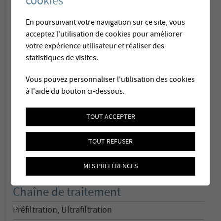
cookies
En poursuivant votre navigation sur ce site, vous
acceptez l'utilisation de cookies pour améliorer
Maître d'ouvrage
votre expérience utilisateur et réaliser des
statistiques de visites.
ERR Chetzeron SA, Crans-Montana (VS), Suisse
Capacité
Vous pouvez personnaliser l'utilisation des cookies
à l'aide du bouton ci-dessous.
3
0.9 m
/h
TOUT ACCEPTER
Type d'eau
Eau de lac
TOUT REFUSER
Mise en service
MES PRÉFÉRENCES
Décembre 2013
Chaîne de traitement
Préfiltration, Ultrafiltration