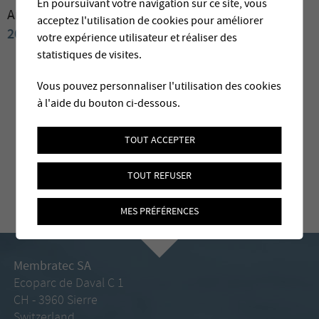
En poursuivant votre navigation sur ce site, vous
Archives:
2009
2008
2007
2006
2004
2003
2002
acceptez l'utilisation de cookies pour améliorer
2001
2000
votre expérience utilisateur et réaliser des
statistiques de visites.
Vous pouvez personnaliser l'utilisation des cookies
à l'aide du bouton ci-dessous.
TOUT ACCEPTER
TOUT REFUSER
MES PRÉFÉRENCES
Membratec SA
Ecoparc de Daval C 1
CH - 3960 Sierre
Switzerland