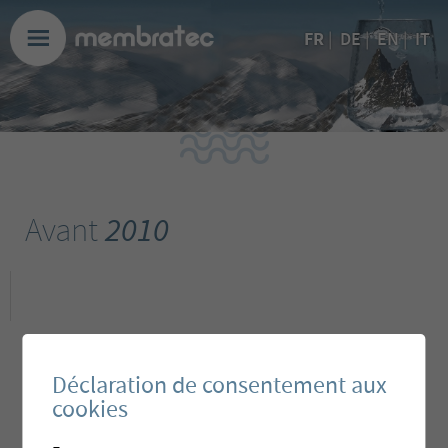
FR
|
DE
|
EN
|
IT
Avant
2010
Déclaration de consentement aux
cookies