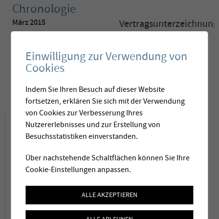
Chronologie
März 2015
Vertragsunterzeichnung
Oktober 2015
Montage
Einwilligung zur Verwendung von
November 2015
Inbetriebnahme
Cookies
Mai 2016
Definitive Übergabe
Indem Sie Ihren Besuch auf dieser Website
fortsetzen, erklären Sie sich mit der Verwendung
von Cookies zur Verbesserung Ihres
Projektbeschrieb
Nutzererlebnisses und zur Erstellung von
Besuchsstatistiken einverstanden.
Die Ultrafiltrationsanlage in Isone ersetzt die
Über nachstehende Schaltflächen können Sie Ihre
alten Sandfilter des Reservoirs Tortoglio,
Cookie-Einstellungen anpassen.
welche auf dem Reservoir platziert waren und
ALLE AKZEPTIEREN
7.5 bar Druck benötigten. Mit der neuen