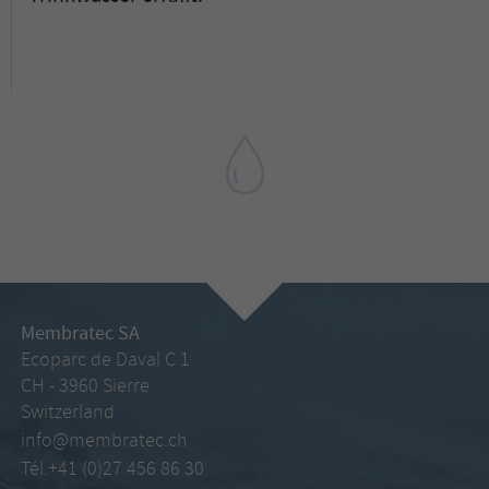
Membratec SA
Ecoparc de Daval C 1
CH - 3960 Sierre
Switzerland
info@membratec.ch
Tél.+41 (0)27 456 86 30