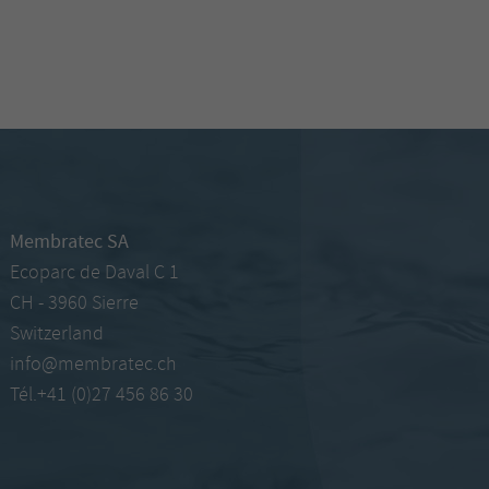
Membratec SA
Ecoparc de Daval C 1
CH - 3960 Sierre
Switzerland
info@membratec.ch
Tél.+41 (0)27 456 86 30