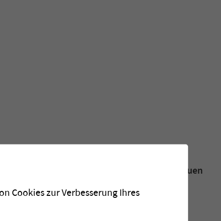
über unsere neusten Installationen, unsere neuen
ftige Ereignisse.
von Cookies zur Verbesserung Ihres