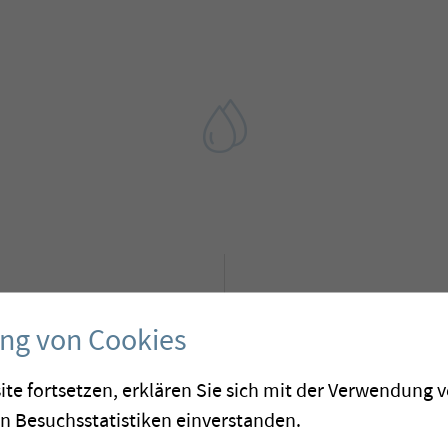
tuell
ung von Cookies
Erfahren Sie hier mehr 
Produkte und über zukün
ite fortsetzen, erklären Sie sich mit der Verwendung 
on Besuchsstatistiken einverstanden.