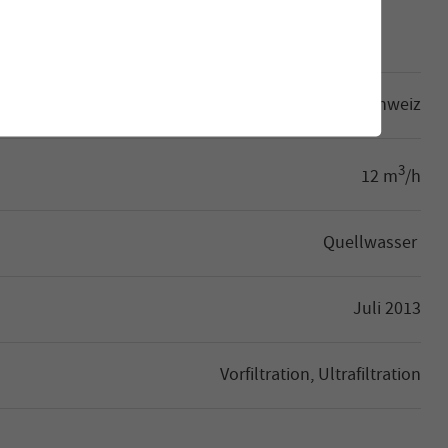
Gemeinde Soubey (JU), Schweiz
3
12 m
/h
Quellwasser
Juli 2013
Vorfiltration, Ultrafiltration