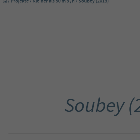
/
Projekte
/
Kleiner als 50 m 3 /h
/
Soubey (2013)
Soubey (