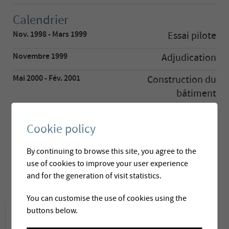
Calendrier
Nov. 1998 - Mars 1999
Essai pilote
Novembre 1999
Adjudication
Mai 2000 - Fév. 2001
Construction du
bâtiment
Mars - Mai 2001
Montage
Cookie policy
Mai 2001
Mise en service
By continuing to browse this site, you agree to the
Juin 2008
Mise en service de
use of cookies to improve your user experience
l'extension
and for the generation of visit statistics.
You can customise the use of cookies using the
Descriptif du projet
buttons below.