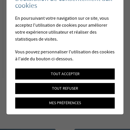
cookies
Blatten a réagi rapidement et mandaté
Membratec pour concevoir et construire une
En poursuivant votre navigation sur ce site, vous
acceptez l'utilisation de cookies pour améliorer
installation de traitement pour l’élimination
votre expérience utilisateur et réaliser des
de l’arsenic dans l’eau.
statistiques de visites.
Fiche technique
Vous pouvez personnaliser l'utilisation des cookies
à l'aide du bouton ci-dessous.
TOUT ACCEPTER
TOUT REFUSER
MES PRÉFÉRENCES