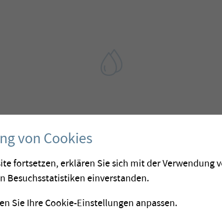
ung von Cookies
ntal)
ite fortsetzen, erklären Sie sich mit der Verwendung 
Seit der Anpassung der 
on Besuchsstatistiken einverstanden.
Problematik, die viele G
Arsen
n Sie Ihre Cookie-Einstellungen anpassen.
hat mit Hilfe von Membr