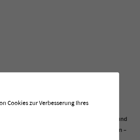
von Cookies zur Verbesserung Ihres
Grenzwerte von Arsen von 50 auf 10 µg/l eine
emeinden betrifft. Blatten hat rasch reagiert und
atec eine Arsenreduktionsanlage bauen lassen –