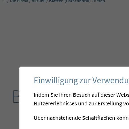
/
Die Firma
/
Aktuell
/
Blatten (Lötschental) - Arsen
Einwilligung zur Verwend
Blatten (Lötsche
Indem Sie Ihren Besuch auf dieser Webs
Nutzererlebnisses und zur Erstellung v
-
Über nachstehende Schaltflächen könne