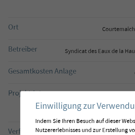
Ort
Courtemaîch
Betreiber
Syndicat des Eaux de la Hau
Gesamtkosten Anlage
Projektdaten
Rohwasse
Tem
Einwilligung zur Verwend
Nennlei
Indem Sie Ihren Besuch auf dieser Webs
Nutzererlebnisses und zur Erstellung v
Verfahrensablauf
Aktivkohle,