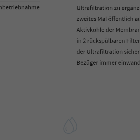
Inbetriebnahme
Ultrafiltration zu ergän
zweites Mal öffentlich a
Aktivkohle der Membrans
in 2 rückspülbaren Filt
der Ultrafiltration sich
Bezüger immer einwandf