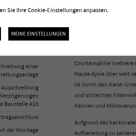
regelmässig an Wasserma
chutz-Chlorung
n Sie Ihre Cookie-Einstellungen anpassen.
rasch ab, Quellen mit a
die Versorgung umso be
WB, Porrentruy
MEINE EINSTELLUNGEN
den ganzjährig Wasser f
mey, Porrentruy
So werden aus den Bru
Courtemaîche mehrere 
chreibung einer
Haute-Ajoie über weit v
reitungsanlage
ist durch den Karst- U
 Ausschreibung
und schlechter Filterwi
 Verzögerungen
e Baustelle A16
Keimen und Mikroverunr
rtragsabschluss
Aufgrund des kantonale
art der Montage
Aufbereitung zu saniere