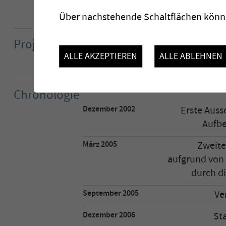
Netzs
Über nachstehende Schaltflächen könne
Projektpartner
Ingenieurbüro R
ALLE AKZEPTIEREN
ALLE ABLEHNEN
Ingenieurbüro Buchs & Plu
Chronologie
Dezember 2002
Erste Auss
Aufbe
März 2005
Zweite
aufgrund von
durch di
September 2005
Ve
Dezember 2006
St