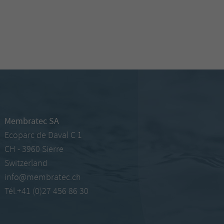
Membratec SA
Ecoparc de Daval C 1
CH - 3960 Sierre
Switzerland
info@membratec.ch
Tél.+41 (0)27 456 86 30