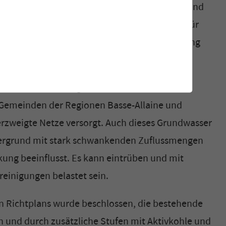
ngel. Das Wasser fliesst im porösen Untergrund
nnähernd gleichmässiger Schüttung sind rar. Für
deutender sind die Grundwasservorräte entlang
ührenden Flüssen.
nnen im Schwemmgebiet der Allaine um
Gemeinden der Regionen Basse-Allaine und
erzweigte Netze versorgt. Auch dieses Grundwasser
ntergrund mit stark schwankenden Zuflussmengen
rkung beeinflusst. Es kann eintrüben und mit
einigungen belastet sein.
n Richtplans wurde beschlossen, die bestehende
n und durch zusätzliche Stufen mit Aktivkohle und