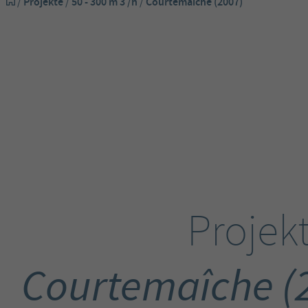
/
Projekte
/
50 - 300 m 3 /h
/
Courtemaîche (2007)
Projekt
Courtemaîche (