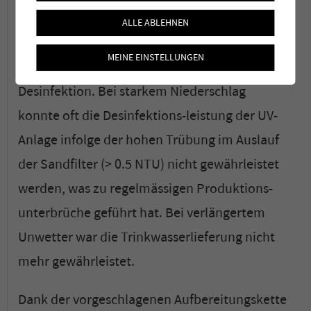
der Gemeinde.
ALLE ABLEHNEN
Die vorherige Aufbereitungsanlage bestand
MEINE EINSTELLUNGEN
aus einer Sandfiltration gefolgt von einer UV-
Desinfektion. Bei starkem Niederschlag
konnte oft die Desinfektions-leistung der UV-
Anlage infolge der hohen Trübung im Auslauf
der Sandfilter (> 0.5 NTU) nicht gewährleistet
werden, was zu regelmässigen Produktions-
unterbrüche geführt hat. Bei verlängertem
Unwetter war die Trinkwasserlieferung nicht
mehr gewährleistet.
Dank der vorgeschlagenen Aufbereitungskette