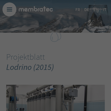
DE
FR
|
|
EN
|
IT
Projektblatt
Lodrino (2015)