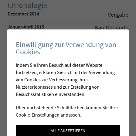
Chronologie
Dezember 2014
Vergabe
Januar-April 2015
Bau Gebäude
Mai 2015
Montage
Einwilligung zur Verwendung von
Cookies
Juni 2015
Inbetriebnahme
Indem Sie Ihren Besuch auf dieser Website
fortsetzen, erklären Sie sich mit der Verwendung
Projektbeschrieb
von Cookies zur Verbesserung Ihres
Nutzererlebnisses und zur Erstellung von
Besuchsstatistiken einverstanden.
Das Trinkwassernetz der Gemeinde Lodrino
wird von der Aufbereitungsanlage Briüra
Über nachstehende Schaltflächen können Sie Ihre
Cookie-Einstellungen anpassen.
eingespeist. Das aus dem Fluss stammende
Rohwasser ist die einzige Trinkwasserquelle
ALLE AKZEPTIEREN