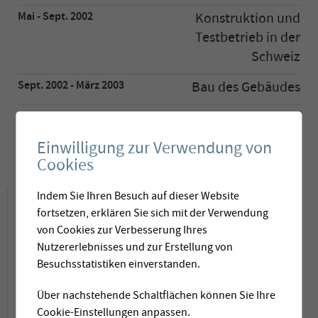
Mai - Sept. 2002
Konstruktion und
Testbetrieb in der
Schweiz
Sept. 2002 - März 2003
Bau des Gebäudes
Januar - März 2003
Transport per Schiff
Einwilligung zur Verwendung von
Mai 2003
Inbetriebnahme
Cookies
Projektbeschrieb
Indem Sie Ihren Besuch auf dieser Website
fortsetzen, erklären Sie sich mit der Verwendung
von Cookies zur Verbesserung Ihres
Zu Beginn des Jahres 2000 hat das
Nutzererlebnisses und zur Erstellung von
Besuchsstatistiken einverstanden.
Französisch-Polynesien entscheiden, sein
Trinkwassernetz zu sanieren und
Über nachstehende Schaltflächen können Sie Ihre
Cookie-Einstellungen anpassen.