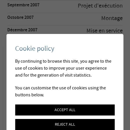
Septembre 2007
Projet d'exécution
Octobre 2007
Montage
Décembre 2007
Mise en service
Cookie policy
Descriptif du projet
By continuing to browse this site, you agree to the
use of cookies to improve your user experience
Les fréquents pics de turbidité en période de
and for the generation of visit statistics.
fonte de neige ainsi qu’après les fortes pluies
You can customise the use of cookies using the
estivales obligeaient le service des eaux de
buttons below.
Frutigen de déverser durant de longues
ACCEPT ALL
périodes les eaux de source des pentes du
Niesen. Un manque d’eau fréquent en
REJECT ALL