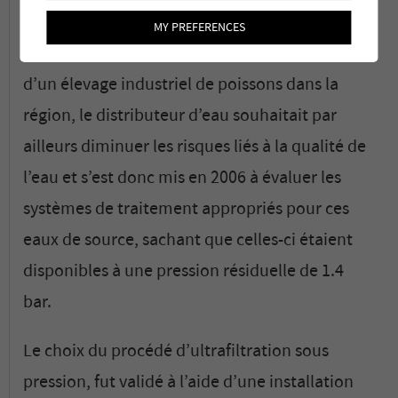
résultait.
MY PREFERENCES
Vu l’ouverture prévue d’un jardin tropical et
d’un élevage industriel de poissons dans la
région, le distributeur d’eau souhaitait par
ailleurs diminuer les risques liés à la qualité de
l’eau et s’est donc mis en 2006 à évaluer les
systèmes de traitement appropriés pour ces
eaux de source, sachant que celles-ci étaient
disponibles à une pression résiduelle de 1.4
bar.
Le choix du procédé d’ultrafiltration sous
pression, fut validé à l’aide d’une installation