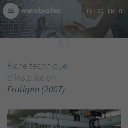
EN
FR
|
DE
|
|
IT
Fiche technique
d'installation
Frutigen (2007)