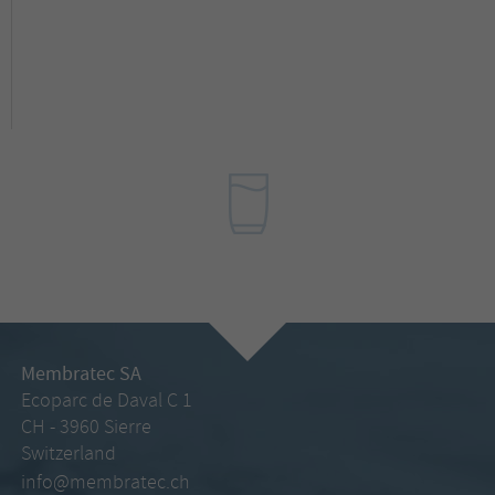
Membratec SA
Ecoparc de Daval C 1
CH - 3960 Sierre
Switzerland
info@membratec.ch