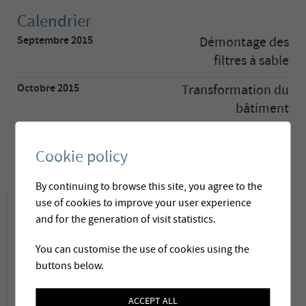
Calendrier
Septembre 2015
Démontage des
filtres à sable
Octobre 2015
Transformation du
bâtiment
et montage
Cookie policy
Octobre 2015
Mise en service
By continuing to browse this site, you agree to the
Descriptif du projet
use of cookies to improve your user experience
and for the generation of visit statistics.
Comme de nombreuses communes
You can customise the use of cookies using the
buttons below.
touristiques, Loèche-les-Bains doit répondre à
une demande accrue en eau potable durant la
ACCEPT ALL