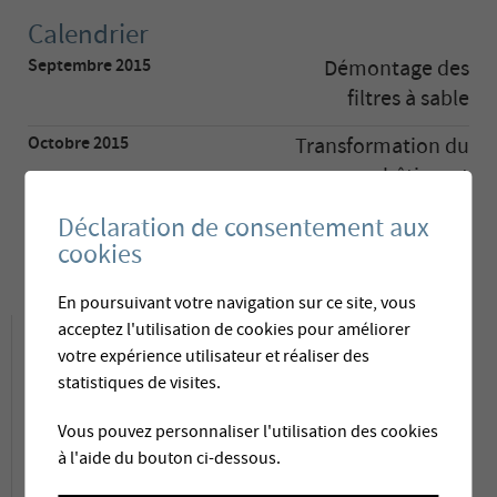
Calendrier
Septembre 2015
Démontage des
filtres à sable
Octobre 2015
Transformation du
bâtiment
et montage
Déclaration de consentement aux
cookies
Octobre 2015
Mise en service
En poursuivant votre navigation sur ce site, vous
Descriptif du projet
acceptez l'utilisation de cookies pour améliorer
votre expérience utilisateur et réaliser des
statistiques de visites.
Comme de nombreuses communes
Vous pouvez personnaliser l'utilisation des cookies
touristiques, Loèche-les-Bains doit répondre à
à l'aide du bouton ci-dessous.
une demande accrue en eau potable durant la