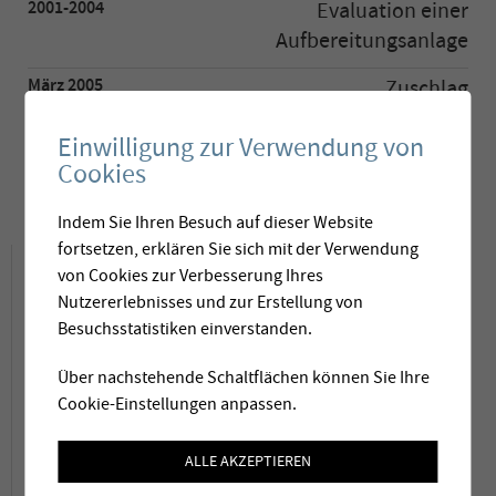
2001-2004
Evaluation einer
Aufbereitungsanlage
März 2005
Zuschlag
September 2006
Montage
Einwilligung zur Verwendung von
Cookies
November 2006
Inbetriebnahme
Indem Sie Ihren Besuch auf dieser Website
fortsetzen, erklären Sie sich mit der Verwendung
Projektbeschrieb
von Cookies zur Verbesserung Ihres
Nutzererlebnisses und zur Erstellung von
Besuchsstatistiken einverstanden.
3
Für die Aufbereitung von jährlich 2'000'000 m
Über nachstehende Schaltflächen können Sie Ihre
aus den "Eaux Belles" genannten Quellen hat
Cookie-Einstellungen anpassen.
der Zweckverband der neben Genf gelegenen
Gemeinden rund um Annemasse
ALLE AKZEPTIEREN