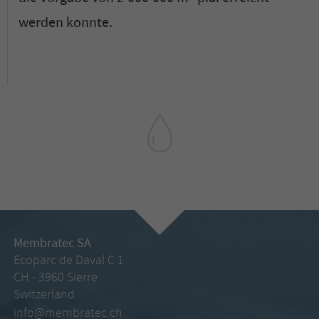
werden konnte.
Membratec SA
Ecoparc de Daval C 1
CH - 3960 Sierre
Switzerland
info@membratec.ch