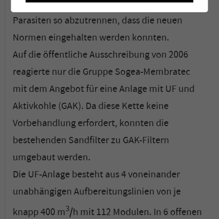
Sporen sulfitreduzierender Clostridien und
Parasiten so abzutrennen, dass die neuen
Normen eingehalten werden konnten.
Auf die öffentliche Ausschreibung von 2006
reagierte nur die Gruppe Sogea-Membratec
mit dem Angebot für eine Anlage mit UF und
Aktivkohle (GAK). Da diese Kette keine
Vorbehandlung erfordert, konnten die
bestehenden Sandfilter zu GAK-Filtern
umgebaut werden.
Die UF-Anlage besteht aus 4 voneinander
unabhängigen Aufbereitungslinien von je
3
knapp 400 m
/h mit 112 Modulen. In 6 offenen