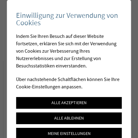
November 2006
Zuschlag an
Einwilligung zur Verwendung von
Membratec
Cookies
Januar 2008
Neubau Gebäude
Indem Sie Ihren Besuch auf dieser Website
November 2008
Inbetriebnahme
fortsetzen, erklären Sie sich mit der Verwendung
von Cookies zur Verbesserung Ihres
Nutzererlebnisses und zur Erstellung von
Projektbeschrieb
Besuchsstatistiken einverstanden.
Über nachstehende Schaltflächen können Sie Ihre
Die Karstquellen von Moulineaux sind eine
Cookie-Einstellungen anpassen.
von zwei wichtigen Ressourcen für die
ALLE AKZEPTIEREN
Versorgung des Grossraums Rouen mit
Trinkwasser. Die bestehende Aufbereitung mit
ALLE ABLEHNEN
Sandfiltern war nicht in der Lage, Pestizide,
MEINE EINSTELLUNGEN