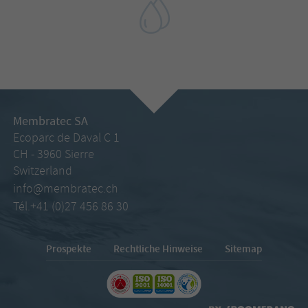
Membratec SA
Ecoparc de Daval C 1
CH - 3960 Sierre
Switzerland
info@membratec.ch
Tél.+41 (0)27 456 86 30
Prospekte
Rechtliche Hinweise
Sitemap