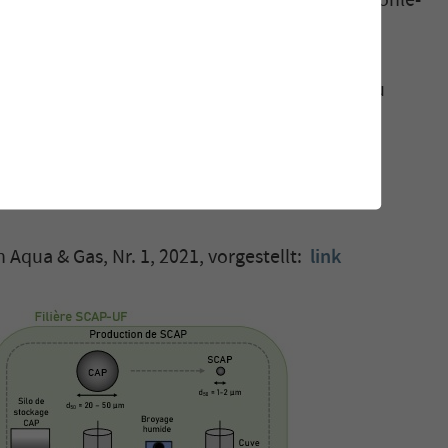
z von CAP bietet die superfeine Pulveraktivkohle-
g mit der Ultrafiltration folgende Vorteile:
 Aktivkohledosis um etwa 20 % im Vergleich zu
tallation (-65 % Bodenfläche),
g der Abwasserqualität.
 Aqua & Gas, Nr. 1, 2021, vorgestellt:
link