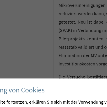
Mikroverunreinigungen
reduziert werden kann, 
getestet. Neu ist dabei
(SPAK) in Verbindung mi
Pilotprojekts konnten 
Massstab validiert und o
Elimination der MV unte
Investitionskosten vo
Die Versuche bestätige
extrem schnell ist (<2 
ung von Cookies
von SPAK um 25% höher i
ite fortsetzen, erklären Sie sich mit der Verwendung 