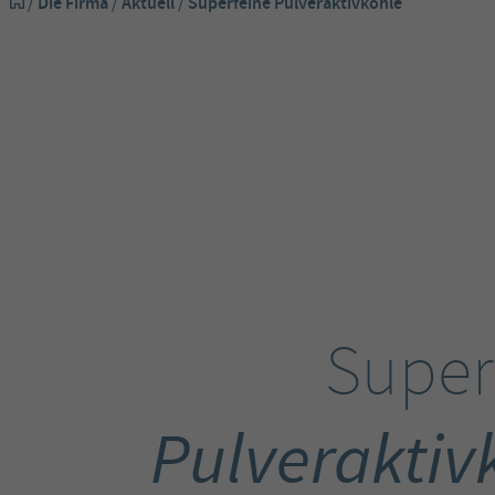
/
Die Firma
/
Aktuell
/
Superfeine Pulveraktivkohle
Super
Pulveraktiv