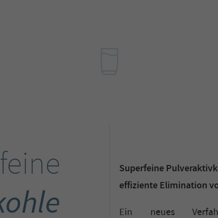
feine
Superfeine Pulveraktivko
effiziente Elimination
kohle
Ein neues Verfa