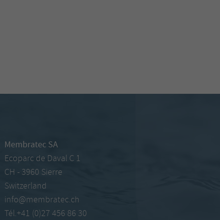
Membratec SA
Ecoparc de Daval C 1
CH - 3960 Sierre
Switzerland
info@membratec.ch
Tél.+41 (0)27 456 86 30