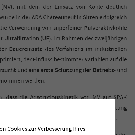
 (MV), mit dem der Einsatz von Kohle deutlich
wurde in der ARA Châteauneuf in Sitten erfolgreich
 die Verwendung von superfeiner Pulveraktivkohle
t Ultrafiltration (UF). Im Rahmen des zweijährigen
der Dauereinsatz des Verfahrens im industriellen
ptimiert, der Einfluss bestimmter Variablen auf die
rsucht und eine erste Schätzung der Betriebs- und
rgenommen werden.
n, dass die Adsorptionskinetik von MV auf SPAK
Min.), und zeigen, dass die MV-Entfernungsleistung
st als die von CAP, bei Kontaktzeiten <30 Min.
von Cookies zur Verbesserung Ihres