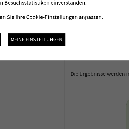
Im Vergleich zum Einsat
on Besuchsstatistiken einverstanden.
Technologie in Verbindun
n Sie Ihre Cookie-Einstellungen anpassen.
eine Verringerung der
PAK,
MEINE EINSTELLUNGEN
äusserst kompakte Ins
deutliche Verbesserun
Die Ergebnisse werden in